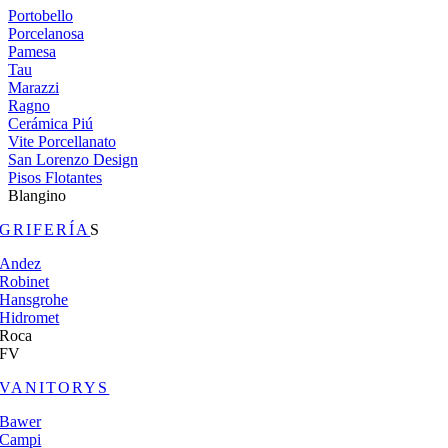
Portobello
Porcelanosa
Pamesa
Tau
Marazzi
Ragno
Cerámica Piú
Vite Porcellanato
San Lorenzo Design
Pisos Flotantes
Blangino
GRIFERÍA
S
Andez
Robinet
Hansgrohe
Hidromet
Roca
FV
VANITORYS
Bawer
Campi