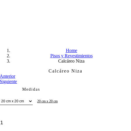
Skip
to
content
Home
Pisos y Revestimientos
Calcáreo Niza
Calcáreo Niza
Anterior
Siguiente
Medidas
20 cm x 20 cm
Calcáreo
Niza