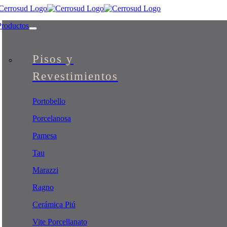
Skip
to
Productos
content
Pisos y
Revestimientos
Portobello
Porcelanosa
Pamesa
Tau
Marazzi
Ragno
Cerámica Piú
Vite Porcellanato