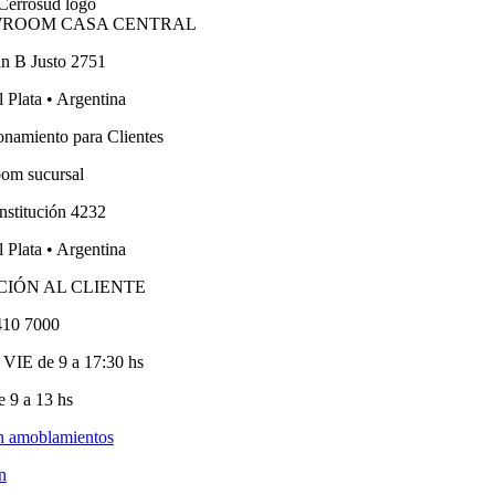
ROOM CASA CENTRAL
an B Justo 2751
 Plata • Argentina
onamiento para Clientes
om sucursal
nstitución 4232
 Plata • Argentina
CIÓN AL CLIENTE
410 7000
VIE de 9 a 17:30 hs
 9 a 13 hs
n amoblamientos
n