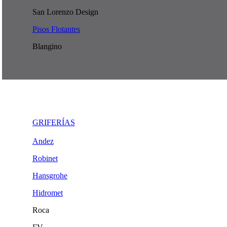
San Lorenzo Design
Pisos Flotantes
Blangino
GRIFERÍAS
Andez
Robinet
Hansgrohe
Hidromet
Roca