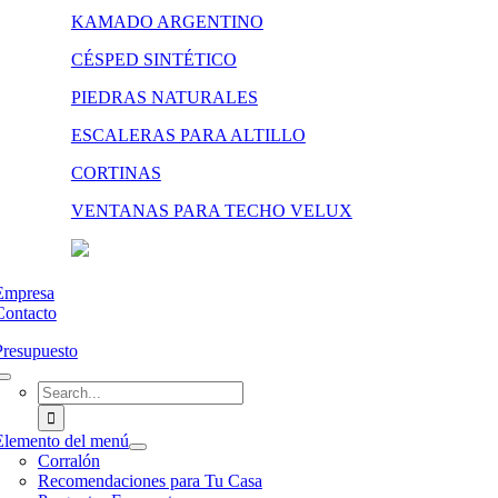
KAMADO ARGENTINO
CÉSPED SINTÉTICO
PIEDRAS NATURALES
ESCALERAS PARA ALTILLO
CORTINAS
VENTANAS PARA TECHO VELUX
Empresa
Contacto
Presupuesto
Search
for:
Elemento del menú
Corralón
Recomendaciones para Tu Casa