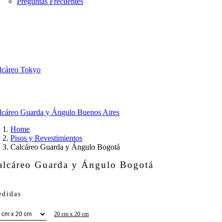
Preguntas Frecuentes
lcáreo Tokyo
lcáreo Guarda y Ángulo Buenos Aires
Home
Pisos y Revestimientos
Calcáreo Guarda y Ángulo Bogotá
alcáreo Guarda y Ángulo Bogotá
didas
20 cm x 20 cm