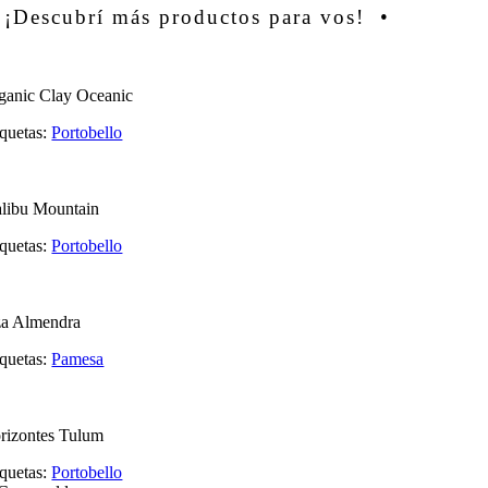
 ¡Descubrí más productos para vos! •
ganic Clay Oceanic
iquetas:
Portobello
libu Mountain
iquetas:
Portobello
za Almendra
iquetas:
Pamesa
rizontes Tulum
iquetas:
Portobello