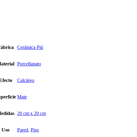
lcáreo
arda
gulo
gotá
ntidad
ábrica
Cerámica Piú
aterial
Porcellanato
Efecto
Calcáreo
perficie
Mate
edidas
20 cm x 20 cm
Uso
Pared
,
Piso