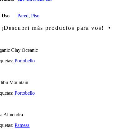
Uso
Pared
,
Piso
 ¡Descubrí más productos para vos! •
ganic Clay Oceanic
iquetas:
Portobello
libu Mountain
iquetas:
Portobello
za Almendra
iquetas:
Pamesa