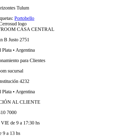
rizontes Tulum
iquetas:
Portobello
ROOM CASA CENTRAL
an B Justo 2751
 Plata • Argentina
onamiento para Clientes
om sucursal
nstitución 4232
 Plata • Argentina
CIÓN AL CLIENTE
410 7000
VIE de 9 a 17:30 hs
 9 a 13 hs