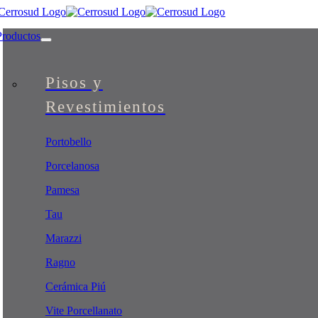
Skip
to
Productos
content
Pisos y
Revestimientos
Portobello
Porcelanosa
Pamesa
Tau
Marazzi
Ragno
Cerámica Piú
Vite Porcellanato