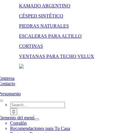
KAMADO ARGENTINO
CÉSPED SINTÉTICO
PIEDRAS NATURALES
ESCALERAS PARA ALTILLO
CORTINAS
VENTANAS PARA TECHO VELUX
Empresa
Contacto
Presupuesto
Search
for:
Elemento del menú
Corralón
Recomendaciones para Tu Casa