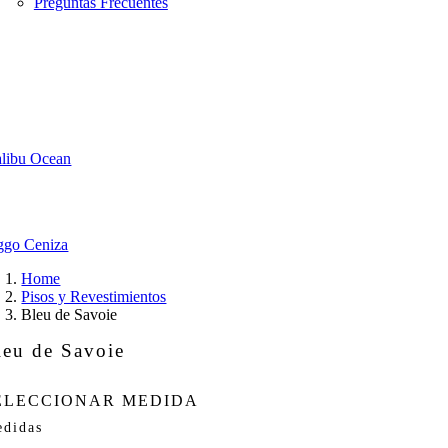
Preguntas Frecuentes
libu Ocean
ggo Ceniza
Home
Pisos y Revestimientos
Bleu de Savoie
leu de Savoie
ELECCIONAR MEDIDA
didas