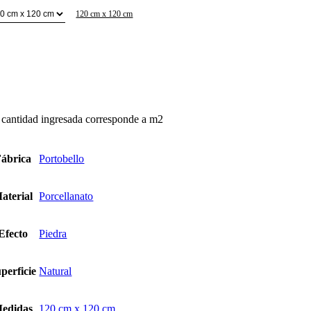
120 cm x 120 cm
eu
voie
ntidad
 cantidad ingresada corresponde a m2
ábrica
Portobello
aterial
Porcellanato
Efecto
Piedra
perficie
Natural
edidas
120 cm x 120 cm