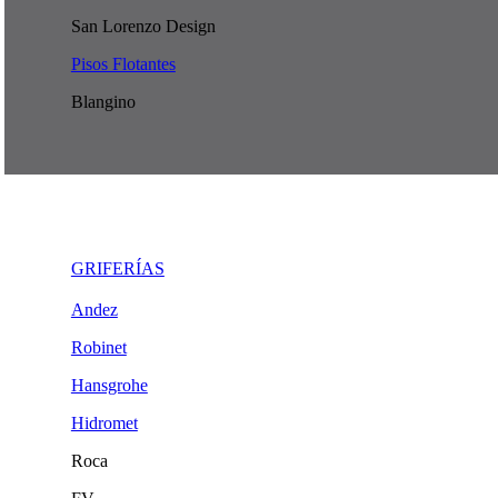
San Lorenzo Design
Pisos Flotantes
Blangino
GRIFERÍAS
Andez
Robinet
Hansgrohe
Hidromet
Roca