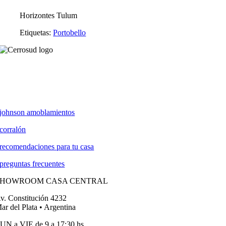
Horizontes Tulum
Etiquetas:
Portobello
johnson amoblamientos
corralón
recomendaciones para tu casa
preguntas frecuentes
SHOWROOM CASA CENTRAL
v. Constitución 4232
ar del Plata • Argentina
UN a VIE de 9 a 17:30 hs