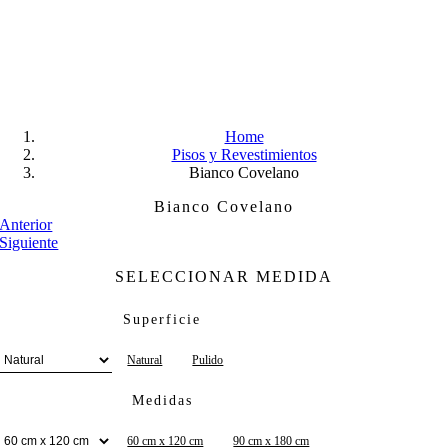
Skip
to
content
Home
Pisos y Revestimientos
Bianco Covelano
Bianco Covelano
Anterior
Siguiente
SELECCIONAR MEDIDA
Superficie
Natural
Pulido
Medidas
60 cm x 120 cm
90 cm x 180 cm