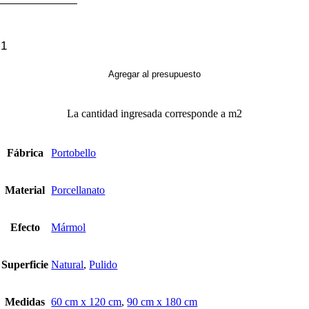
Bianco
Covelano
cantidad
Agregar al presupuesto
La cantidad ingresada corresponde a m2
Fábrica
Portobello
Material
Porcellanato
Efecto
Mármol
Superficie
Natural
,
Pulido
Medidas
60 cm x 120 cm
,
90 cm x 180 cm