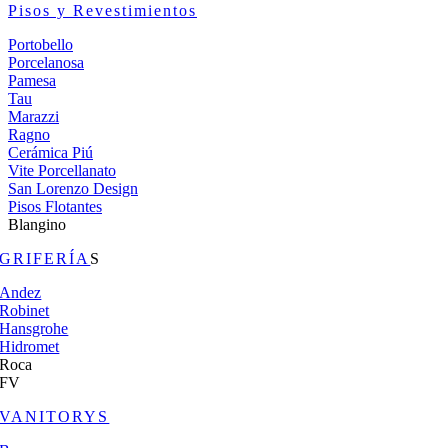
Pisos y Revestimientos
Portobello
Porcelanosa
Pamesa
Tau
Marazzi
Ragno
Cerámica Piú
Vite Porcellanato
San Lorenzo Design
Pisos Flotantes
Blangino
GRIFERÍA
S
Andez
Robinet
Hansgrohe
Hidromet
Roca
FV
VANITORYS