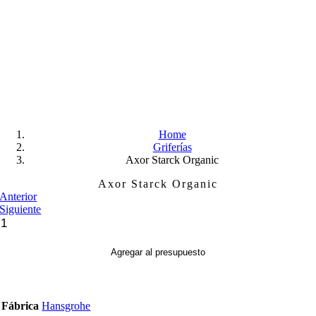
Skip
to
content
Home
Griferías
Axor Starck Organic
Axor Starck Organic
Anterior
Siguiente
Axor
Starck
Organic
Agregar al presupuesto
cantidad
Fábrica
Hansgrohe