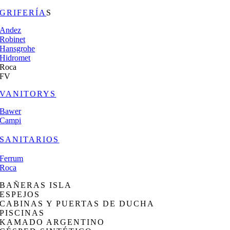
GRIFERÍA
S
Andez
Robinet
Hansgrohe
Hidromet
Roca
FV
VANITORYS
Bawer
Campi
SANITARIOS
Ferrum
Roca
BAÑERAS ISLA
ESPEJOS
CABINAS Y PUERTAS DE DUCHA
PISCINAS
KAMADO ARGENTINO