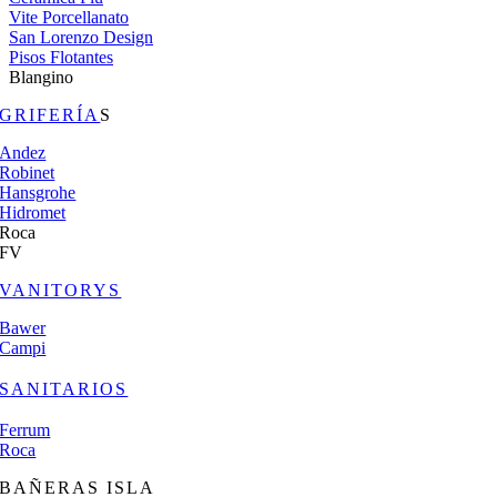
Vite Porcellanato
San Lorenzo Design
Pisos Flotantes
Blangino
GRIFERÍA
S
Andez
Robinet
Hansgrohe
Hidromet
Roca
FV
VANITORYS
Bawer
Campi
SANITARIOS
Ferrum
Roca
BAÑERAS ISLA