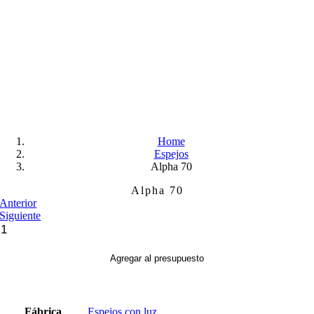
Home
Espejos
Alpha 70
Alpha 70
Anterior
Siguiente
Alpha
70
cantidad
Agregar al presupuesto
Fábrica
Espejos con luz