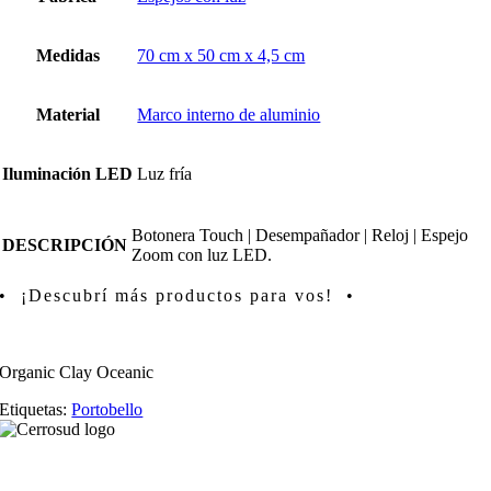
Medidas
70 cm x 50 cm x 4,5 cm
Material
Marco interno de aluminio
Iluminación LED
Luz fría
Botonera Touch | Desempañador | Reloj | Espejo
DESCRIPCIÓN
Zoom con luz LED.
• ¡Descubrí más productos para vos! •
Organic Clay Oceanic
Etiquetas:
Portobello