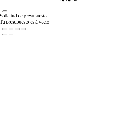
Solicitud de presupuesto
Tu presupuesto está vacío.
Go
to
Top