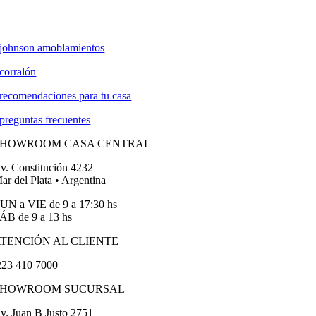
johnson amoblamientos
corralón
recomendaciones para tu casa
preguntas frecuentes
SHOWROOM CASA CENTRAL
v. Constitución 4232
ar del Plata • Argentina
UN a VIE de 9 a 17:30 hs
ÁB de 9 a 13 hs
TENCIÓN AL CLIENTE
23 410 7000
SHOWROOM SUCURSAL
v. Juan B Justo 2751