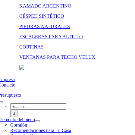
KAMADO ARGENTINO
CÉSPED SINTÉTICO
PIEDRAS NATURALES
ESCALERAS PARA ALTILLO
CORTINAS
VENTANAS PARA TECHO VELUX
Empresa
Contacto
Presupuesto
Search
for:
Elemento del menú
Corralón
Recomendaciones para Tu Casa