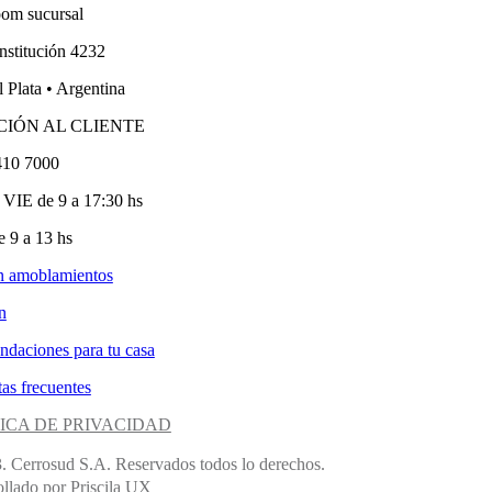
om sucursal
nstitución 4232
 Plata • Argentina
CIÓN AL CLIENTE
410 7000
VIE de 9 a 17:30 hs
 9 a 13 hs
n amoblamientos
n
ndaciones para tu casa
as frecuentes
ICA DE PRIVACIDAD
. Cerrosud S.A. Reservados todos lo derechos.
llado por Priscila UX