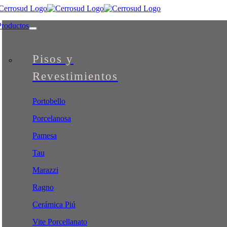
Skip
to
Productos
content
Pisos y
Revestimientos
Portobello
Porcelanosa
Pamesa
Tau
Marazzi
Ragno
Cerámica Piú
Vite Porcellanato