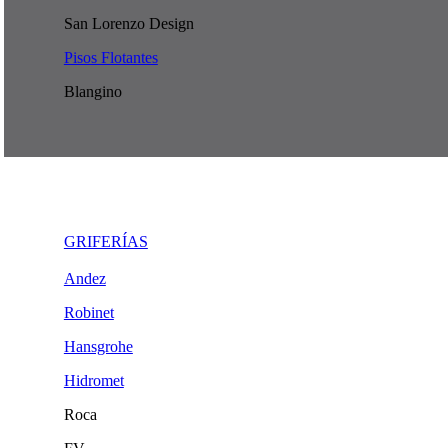
San Lorenzo Design
Pisos Flotantes
Blangino
GRIFERÍAS
Andez
Robinet
Hansgrohe
Hidromet
Roca