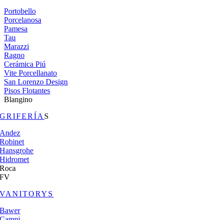
Portobello
Porcelanosa
Pamesa
Tau
Marazzi
Ragno
Cerámica Piú
Vite Porcellanato
San Lorenzo Design
Pisos Flotantes
Blangino
GRIFERÍA
S
Andez
Robinet
Hansgrohe
Hidromet
Roca
FV
VANITORYS
Bawer
Campi