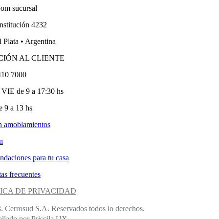
om sucursal
nstitución 4232
 Plata • Argentina
CIÓN AL CLIENTE
410 7000
VIE de 9 a 17:30 hs
 9 a 13 hs
n amoblamientos
n
ndaciones para tu casa
as frecuentes
ICA DE PRIVACIDAD
. Cerrosud S.A. Reservados todos lo derechos.
llado por Priscila UX