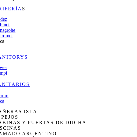
RIFERÍA
S
dez
binet
nsgrohe
dromet
ca
V
ANITORYS
wer
mpi
ANITARIOS
rrum
ca
AÑERAS ISLA
SPEJOS
ABINAS Y PUERTAS DE DUCHA
ISCINAS
AMADO ARGENTINO