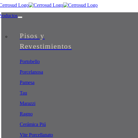
Skip
to
Productos
content
Pisos y
Revestimientos
Portobello
Porcelanosa
Pamesa
Tau
Marazzi
Ragno
Cerámica Piú
Vite Porcellanato