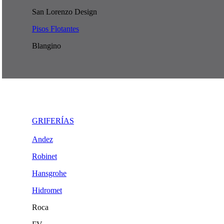
San Lorenzo Design
Pisos Flotantes
Blangino
GRIFERÍAS
Andez
Robinet
Hansgrohe
Hidromet
Roca