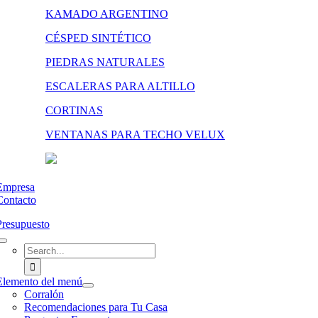
KAMADO ARGENTINO
CÉSPED SINTÉTICO
PIEDRAS NATURALES
ESCALERAS PARA ALTILLO
CORTINAS
VENTANAS PARA TECHO VELUX
Empresa
Contacto
Presupuesto
Search
for:
Elemento del menú
Corralón
Recomendaciones para Tu Casa