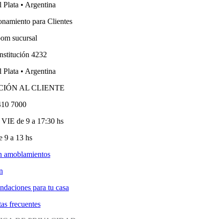
 Plata • Argentina
onamiento para Clientes
om sucursal
nstitución 4232
 Plata • Argentina
CIÓN AL CLIENTE
410 7000
VIE de 9 a 17:30 hs
 9 a 13 hs
n amoblamientos
n
ndaciones para tu casa
as frecuentes