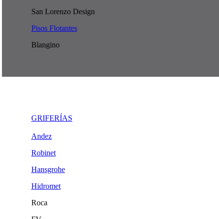
San Lorenzo Design
Pisos Flotantes
Blangino
GRIFERÍAS
Andez
Robinet
Hansgrohe
Hidromet
Roca