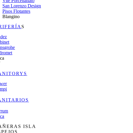
Vite Porcellanato
San Lorenzo Design
Pisos Flotantes
Blangino
RIFERÍA
S
dez
binet
nsgrohe
dromet
ca
V
ANITORYS
wer
mpi
ANITARIOS
rrum
ca
AÑERAS ISLA
SPEJOS