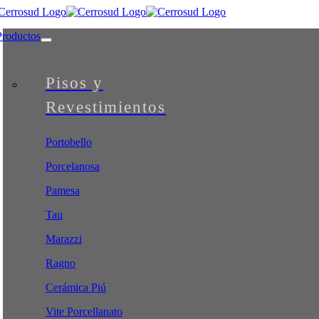
Skip
to
Productos
content
Pisos y
Revestimientos
Portobello
Porcelanosa
Pamesa
Tau
Marazzi
Ragno
Cerámica Piú
Vite Porcellanato