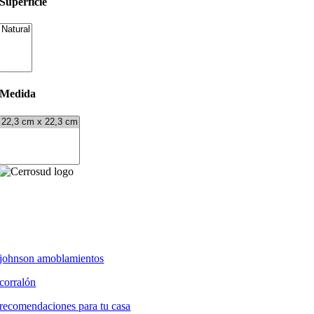
Superficie
Medida
johnson amoblamientos
corralón
recomendaciones para tu casa