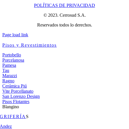
POLÍTICAS DE PRIVACIDAD
© 2023. Cerrosud S.A.
Reservados todos lo derechos.
Page load link
Pisos y Revestimientos
Portobello
Porcelanosa
Pamesa
Tau
Marazzi
Ragno
Cerámica Piú
Vite Porcellanato
San Lorenzo Design
Pisos Flotantes
Blangino
GRIFERÍA
S
Andez