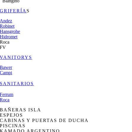
Blangino
GRIFERÍA
S
Andez
Robinet
Hansgrohe
Hidromet
Roca
FV
VANITORYS
Bawer
Campi
SANITARIOS
Ferrum
Roca
BAÑERAS ISLA
ESPEJOS
CABINAS Y PUERTAS DE DUCHA
PISCINAS
KAMADO ARGENTINO