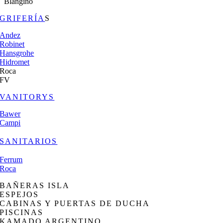
Blangino
GRIFERÍA
S
Andez
Robinet
Hansgrohe
Hidromet
Roca
FV
VANITORYS
Bawer
Campi
SANITARIOS
Ferrum
Roca
BAÑERAS ISLA
ESPEJOS
CABINAS Y PUERTAS DE DUCHA
PISCINAS
KAMADO ARGENTINO