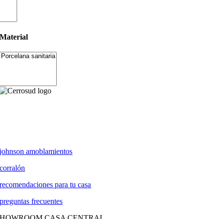
Material
johnson amoblamientos
corralón
recomendaciones para tu casa
preguntas frecuentes
SHOWROOM CASA CENTRAL