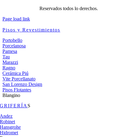
Reservados todos lo derechos.
Page load link
Pisos y Revestimientos
Portobello
Porcelanosa
Pamesa
Tau
Marazzi
Ragno
Cerámica Piú
Vite Porcellanato
San Lorenzo Design
Pisos Flotantes
Blangino
GRIFERÍA
S
Andez
Robinet
Hansgrohe
Hidromet