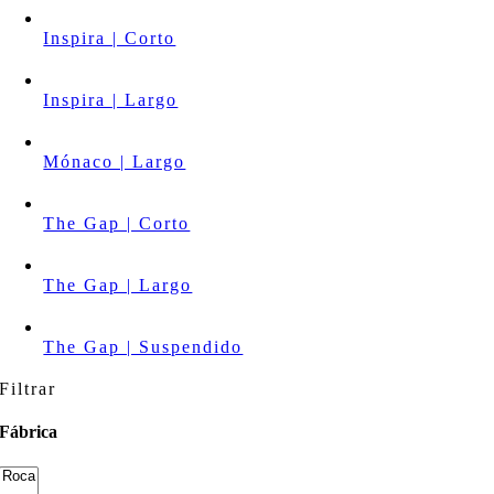
Inspira | Corto
Inspira | Largo
Mónaco | Largo
The Gap | Corto
The Gap | Largo
The Gap | Suspendido
Filtrar
Fábrica