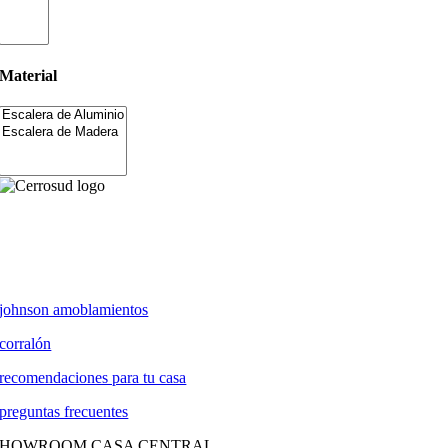
Material
johnson amoblamientos
corralón
recomendaciones para tu casa
preguntas frecuentes
SHOWROOM CASA CENTRAL