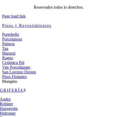
Reservados todos lo derechos.
Page load link
Pisos y Revestimientos
Portobello
Porcelanosa
Pamesa
Tau
Marazzi
Ragno
Cerámica Piú
Vite Porcellanato
San Lorenzo Design
Pisos Flotantes
Blangino
GRIFERÍA
S
Andez
Robinet
Hansgrohe
Hidromet