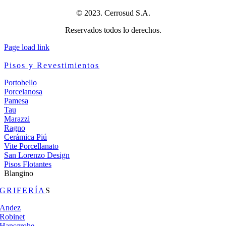
© 2023. Cerrosud S.A.
Reservados todos lo derechos.
Page load link
Pisos y Revestimientos
Portobello
Porcelanosa
Pamesa
Tau
Marazzi
Ragno
Cerámica Piú
Vite Porcellanato
San Lorenzo Design
Pisos Flotantes
Blangino
GRIFERÍA
S
Andez
Robinet
Hansgrohe