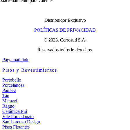
stacionamiento para Clientes
Distribuidor Exclusivo
POLÍTICAS DE PRIVACIDAD
© 2023. Cerrosud S.A.
Reservados todos lo derechos.
Page load link
Pisos y Revestimientos
Portobello
Porcelanosa
Pamesa
Tau
Marazzi
Ragno
Cerámica Piú
Vite Porcellanato
San Lorenzo Design
Pisos Flotantes