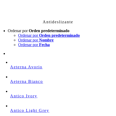
Skip
to
content
Antideslizante
Ordenar por
Orden predeterminado
Ordenar por
Orden predeterminado
Ordenar por
Nombre
Ordenar por
Fecha
Aeterna Avorio
Aeterna Bianco
Antico Ivory
Antico Light Grey