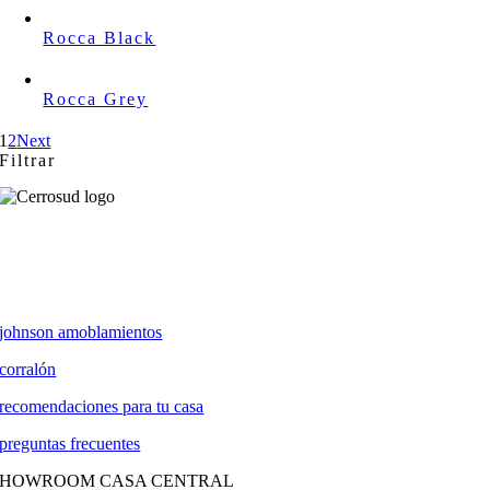
Rocca Black
Rocca Grey
1
2
Next
Filtrar
johnson amoblamientos
corralón
recomendaciones para tu casa
preguntas frecuentes
SHOWROOM CASA CENTRAL