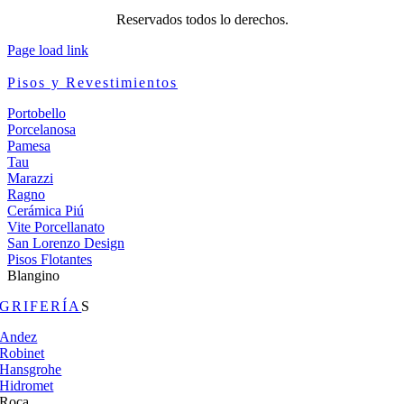
Reservados todos lo derechos.
Page load link
Pisos y Revestimientos
Portobello
Porcelanosa
Pamesa
Tau
Marazzi
Ragno
Cerámica Piú
Vite Porcellanato
San Lorenzo Design
Pisos Flotantes
Blangino
GRIFERÍA
S
Andez
Robinet
Hansgrohe
Hidromet
Roca