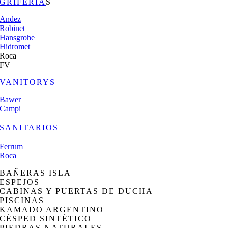
GRIFERÍA
S
Andez
Robinet
Hansgrohe
Hidromet
Roca
FV
VANITORYS
Bawer
Campi
SANITARIOS
Ferrum
Roca
BAÑERAS ISLA
ESPEJOS
CABINAS Y PUERTAS DE DUCHA
PISCINAS
KAMADO ARGENTINO
CÉSPED SINTÉTICO
PIEDRAS NATURALES