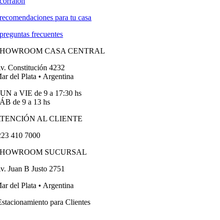
corralón
recomendaciones para tu casa
preguntas frecuentes
SHOWROOM CASA CENTRAL
v. Constitución 4232
ar del Plata • Argentina
UN a VIE de 9 a 17:30 hs
ÁB de 9 a 13 hs
TENCIÓN AL CLIENTE
23 410 7000
SHOWROOM SUCURSAL
v. Juan B Justo 2751
ar del Plata • Argentina
stacionamiento para Clientes