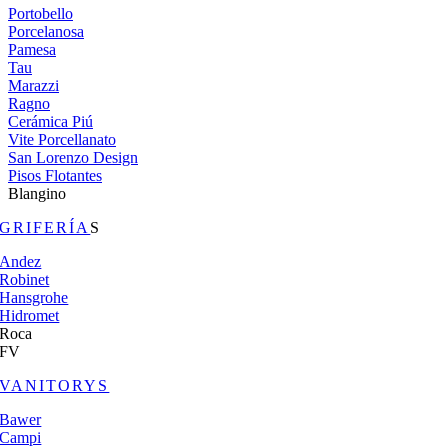
Portobello
Porcelanosa
Pamesa
Tau
Marazzi
Ragno
Cerámica Piú
Vite Porcellanato
San Lorenzo Design
Pisos Flotantes
Blangino
GRIFERÍA
S
Andez
Robinet
Hansgrohe
Hidromet
Roca
FV
VANITORYS
Bawer
Campi