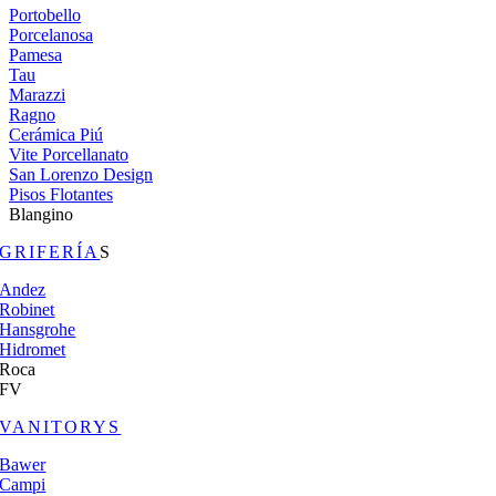
Portobello
Porcelanosa
Pamesa
Tau
Marazzi
Ragno
Cerámica Piú
Vite Porcellanato
San Lorenzo Design
Pisos Flotantes
Blangino
GRIFERÍA
S
Andez
Robinet
Hansgrohe
Hidromet
Roca
FV
VANITORYS
Bawer
Campi