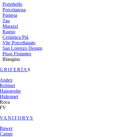
Portobello
Porcelanosa
Pamesa
Tau
Marazzi
Ragno
Cerámica Piú
Vite Porcellanato
San Lorenzo Design
Pisos Flotantes
Blangino
GRIFERÍA
S
Andez
Robinet
Hansgrohe
Hidromet
Roca
FV
VANITORYS
Bawer
Campi