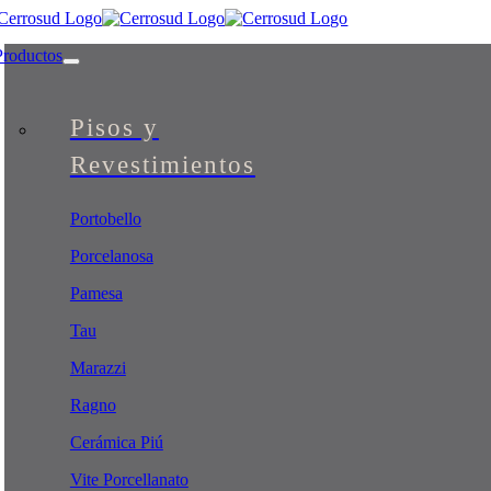
Skip
to
Productos
content
Pisos y
Revestimientos
Portobello
Porcelanosa
Pamesa
Tau
Marazzi
Ragno
Cerámica Piú
Vite Porcellanato