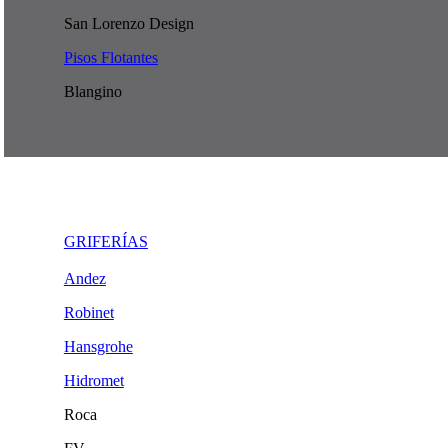
San Lorenzo Design
Pisos Flotantes
Blangino
GRIFERÍAS
Andez
Robinet
Hansgrohe
Hidromet
Roca