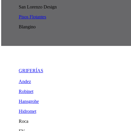
San Lorenzo Design
Pisos Flotantes
Blangino
GRIFERÍAS
Andez
Robinet
Hansgrohe
Hidromet
Roca