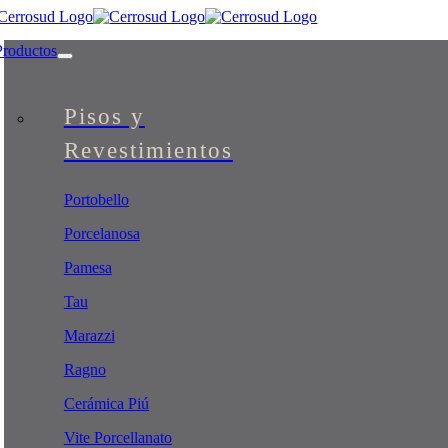
Skip
to
Productos
content
Pisos y
Revestimientos
Portobello
Porcelanosa
Pamesa
Tau
Marazzi
Ragno
Cerámica Piú
Vite Porcellanato