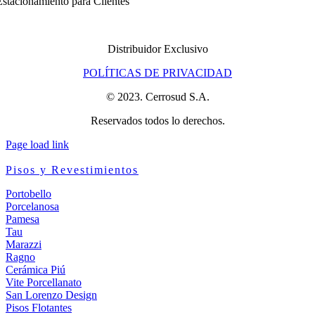
stacionamiento para Clientes
Distribuidor Exclusivo
POLÍTICAS DE PRIVACIDAD
© 2023. Cerrosud S.A.
Reservados todos lo derechos.
Page load link
Pisos y Revestimientos
Portobello
Porcelanosa
Pamesa
Tau
Marazzi
Ragno
Cerámica Piú
Vite Porcellanato
San Lorenzo Design
Pisos Flotantes