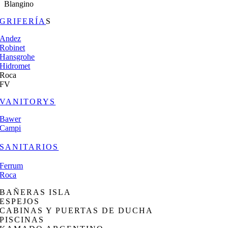
Blangino
GRIFERÍA
S
Andez
Robinet
Hansgrohe
Hidromet
Roca
FV
VANITORYS
Bawer
Campi
SANITARIOS
Ferrum
Roca
BAÑERAS ISLA
ESPEJOS
CABINAS Y PUERTAS DE DUCHA
PISCINAS