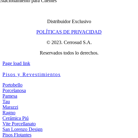
stacionamiento para Clientes
Distribuidor Exclusivo
POLÍTICAS DE PRIVACIDAD
© 2023. Cerrosud S.A.
Reservados todos lo derechos.
Page load link
Pisos y Revestimientos
Portobello
Porcelanosa
Pamesa
Tau
Marazzi
Ragno
Cerámica Piú
Vite Porcellanato
San Lorenzo Design
Pisos Flotantes