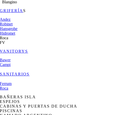
Blangino
GRIFERÍA
S
Andez
Robinet
Hansgrohe
Hidromet
Roca
FV
VANITORYS
Bawer
Campi
SANITARIOS
Ferrum
Roca
BAÑERAS ISLA
ESPEJOS
CABINAS Y PUERTAS DE DUCHA
PISCINAS